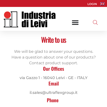
Vai
LOGIN
al
contenuto
Write to us
We will be glad to answer your questions.
Have a question about one of our products?
Contact product support.
Our Offices
via Gazzo 1 - 16040 Leivi - GE - ITALY
Email
il.sales@ultraflexgroup.it
Phone