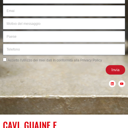
Email
Motivo
del
messaggio
Paese
Telefono
Privacy
Accetto l'utilizzo dei miei dati In conformità alla Privacy Policy
Invia
L
Y
i
o
n
u
k
t
e
u
d
b
i
e
n
CAVI, GUAINE E