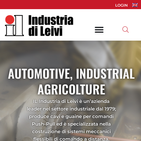
Vai
LOGIN
al
contenuto
AUTOMOTIVE, INDUSTRIAL
AGRICOLTURE
IL Industria di Leivi è un’azienda
leader nel settore industriale dal 1979;
produce cavi e guaine per comandi
Push-Pull ed è specializzata nella
costruzione di sistemi meccanici
flessibili di comando a distanza.