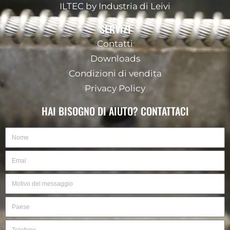
ILTEC by Industria di Leivi
SERVIZI
Contatti
Downloads
Condizioni di vendita
Privacy Policy
HAI BISOGNO DI AIUTO? CONTATTACI
Nome
Email
Motivo
del
messaggio
Paese
Telefono