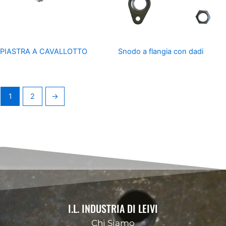
PIASTRA A CAVALLOTTO
Snodo a flangia con dadi
1
2
→
I.L. INDUSTRIA DI LEIVI
Chi Siamo