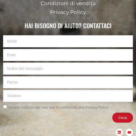
Condizioni di vendita
Privacy Policy
HAI BISOGNO DI AIUTO? CONTATTACI
Nome
Email
Motivo
del
messaggio
Paese
Telefono
Privacy
Accetto l'utilizzo dei miei dati In conformità alla Privacy Policy
Invia
L
Y
i
o