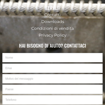
SERVIZI
Contatti
Downloads
Condizioni di vendita
Privacy Policy
HAI BISOGNO DI AIUTO? CONTATTACI
Nome
Email
Motivo
del
messaggio
Paese
Telefono