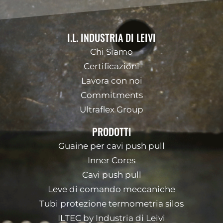
I.L. INDUSTRIA DI LEIVI
Chi Siamo
Certificazioni
Lavora con noi
Commitments
Ultraflex Group
PRODOTTI
Guaine per cavi push pull
Inner Cores
Cavi push pull
Leve di comando meccaniche
Tubi protezione termometria silos
ILTEC by Industria di Leivi