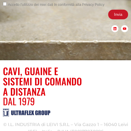
Privacy
Accetto l'utilizzo dei miei dati In conformità alla Privacy Policy
Invia
L
Y
i
o
n
u
k
t
e
u
d
b
i
e
n
CAVI, GUAINE E
SISTEMI DI COMANDO
A DISTANZA
DAL 1979
© I.L. INDUSTRIA di LEIVI S.R.L – Via Gazzo 1 – 16040 Leivi