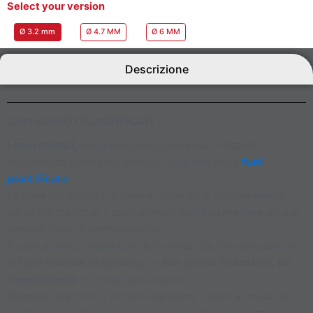
Select your version
Ø 3.2 mm
Ø 4.7 MM
Ø 6 MM
Descrizione
CAVI ARMATI PLASTIFICATI
I cavi armati,
vengono principalmente utilizzati
nell’ambito push-pull, sono un upgrade delle
funi
plastificate
La fune plastificata la fune è in grado di gestire elevati
carichi di trazione, il cavo armato può trasmettere anche
elevate forze di compressione.
Il cavo armato plastificato è formato da tre componenti:
la
fune interna in acciaio,
un
filo piatto in acciaio, un
rivestimento
in materiale plastico
.
Rispetto alle funi in acciaio standard, il cavo armato ha