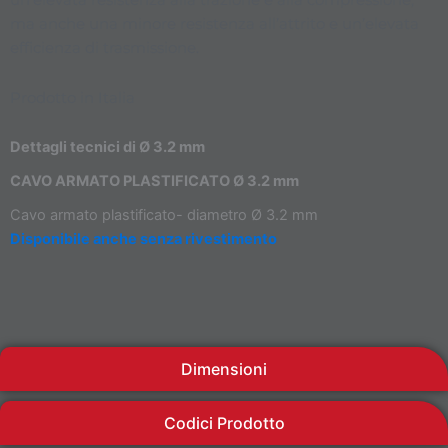
un’elevata resistenza alla trazione e alla compressione,
ma anche una minore resistenza all’attrito e un’elevata
efficienza di trasmissione.
Prodotto in Italia
Dettagli tecnici di Ø 3.2 mm
CAVO ARMATO PLASTIFICATO Ø 3.2 mm
Cavo armato plastificato- diametro Ø 3.2 mm
Disponibile anche senza rivestimento
Dimensioni
Codici Prodotto