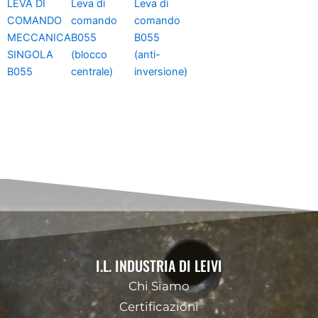
LEVA DI
Leva di
Leva di
COMANDO
comando
comando
MECCANICA
B055
B055
SINGOLA
(blocco
(anti-
B055
centrale)
inversione)
I.L. INDUSTRIA DI LEIVI
Chi Siamo
Certificazioni