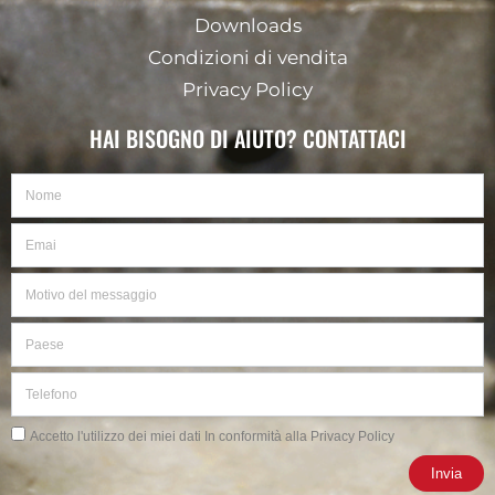
Downloads
Condizioni di vendita
Privacy Policy
HAI BISOGNO DI AIUTO? CONTATTACI
Nome
Email
Motivo
del
messaggio
Paese
Telefono
Privacy
Accetto l'utilizzo dei miei dati In conformità alla Privacy Policy
Invia