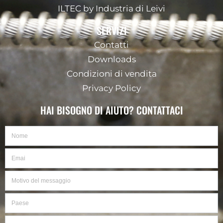
ILTEC by Industria di Leivi
SERVIZI
Contatti
Downloads
Condizioni di vendita
Privacy Policy
HAI BISOGNO DI AIUTO? CONTATTACI
Nome
Email
Motivo
del
messaggio
Paese
Telefono