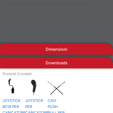
Intervallo di temperatura di funzionamento
: da -30 ° C
a + 85 ° C
(da -22 ° F a + 1385 ° F)
Umidità:
90-995 umidità per 96 ore a 40 ° C (104 ° F)
Dimensioni
Downloads
Prodotti Correlati
JOYSTICK
JOYSTICK
CAVI
B218 PER
PER
PUSH
CARICATORE
CARICATORE
PULL PER