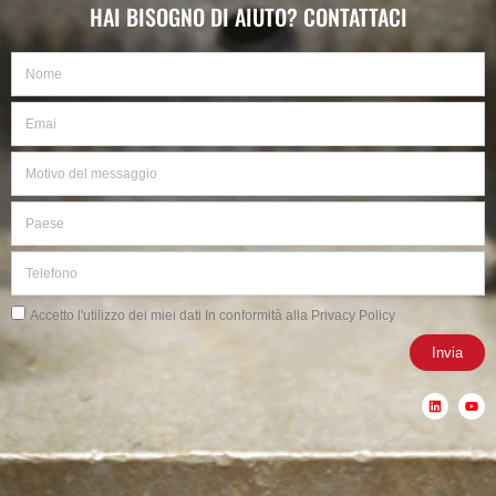
HAI BISOGNO DI AIUTO? CONTATTACI
Nome
Email
Motivo
del
messaggio
Paese
Telefono
Privacy
Accetto l'utilizzo dei miei dati In conformità alla Privacy Policy
Invia
L
Y
i
o
n
u
k
t
e
u
d
b
i
e
n