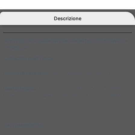
Descrizione
JOYSTICK PER CARICATORE FRONTALE CON SWITCH
E TOGGLE
CAPACITÀ ELETTRICA
Livello di potenza:
6 A a 125 V CA e 3 A a 30 V CC
Livello logico:
0,4 VA massimo a 28 V CA / CC massimo
(Intervallo applicabile 0,1 mA ~ 0,1 A @ 20 mV ~ 28 V)
DATI AMBIENTALI