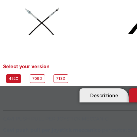
Select your version
452C
709D
713D
Descrizione
CAVI PUSH PULL PER JOYSTICK MECCANICI
Cavi push pull per joystick meccanico
per caricatore 