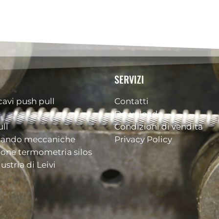
SERVIZI
cavi push pull
Contatti
Downloads
ll
Condizioni di vendita
mando meccaniche
Privacy Policy
ione termometria silos
ustria di Leivi