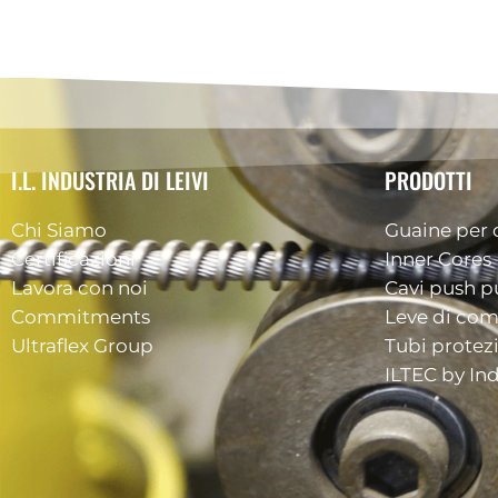
I.L. INDUSTRIA DI LEIVI
PRODOTTI
Chi Siamo
Guaine per 
Certificazioni
Inner Cores
Lavora con noi
Cavi push pu
Commitments
Leve di co
Ultraflex Group
Tubi protez
ILTEC by Ind