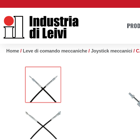
Vai
al
contenuto
PROD
Home
/
Leve di comando meccaniche
/
Joystick meccanici
/ 