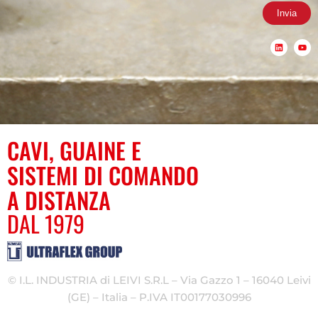
Invia
L
Y
i
o
n
u
k
t
e
u
d
b
i
e
n
CAVI, GUAINE E
SISTEMI DI COMANDO
A DISTANZA
DAL 1979
© I.L. INDUSTRIA di LEIVI S.R.L – Via Gazzo 1 – 16040 Leivi
(GE) – Italia – P.IVA IT00177030996