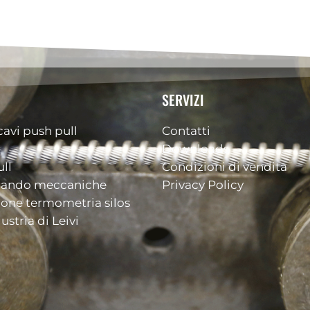
SERVIZI
cavi push pull
Contatti
Downloads
ll
Condizioni di vendita
mando meccaniche
Privacy Policy
ione termometria silos
ustria di Leivi