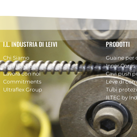
I.L. INDUSTRIA DI LEIVI
PRODOTTI
Chi Siamo
Guaine per 
Certificazioni
Inner Cores
Lavora con noi
Cavi push pu
Commitments
Leve di co
Ultraflex Group
Tubi protez
ILTEC by Ind