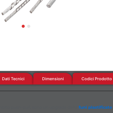
Dati Tecnici
Dimensioni
Codici Prodotto
mbito push-pull, sono un upgrade delle
funi plastificate