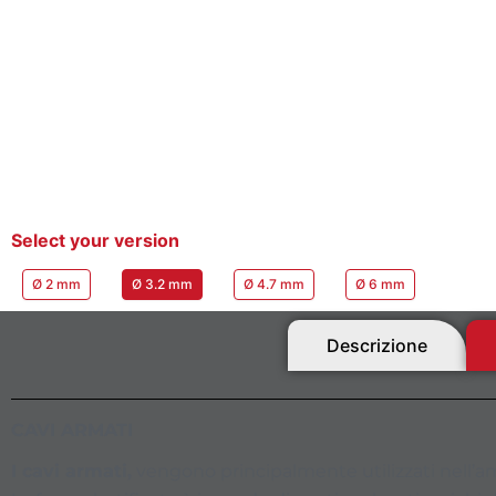
Select your version
Ø 2 mm
Ø 3.2 mm
Ø 4.7 mm
Ø 6 mm
Descrizione
CAVI ARMATI
I cavi armati,
vengono principalmente utilizzati nell’a