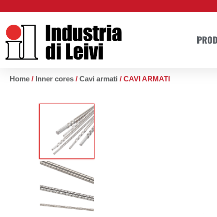
Vai
al
contenuto
PROD
Home
/
Inner cores
/
Cavi armati
/ CAVI ARMATI