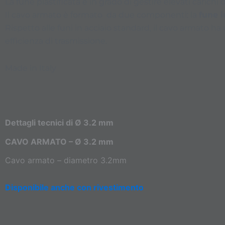
La fune plastificata è in grado di gestire elevati carich
Il cavo armato è formato da due componenti: la
fune i
Rispetto alle funi in acciaio standard, il cavo armato ha
efficienza di trasmissione.
Made in Italy
Dettagli tecnici di Ø 3.2 mm
CAVO ARMATO – Ø 3.2 mm
Cavo armato – diametro 3.2mm
Disponibile anche con rivestimento