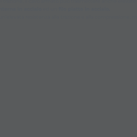
i di trazione, il cavo armato può trasmettere anche elevat
nterna in acciaio
ed un
filo piatto in acciaio.
 un’elevata resistenza alla trazione e alla compressione, 